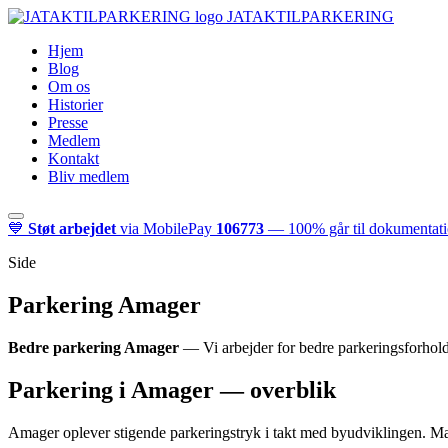
JATAKTILPARKERING
Hjem
Blog
Om os
Historier
Presse
Medlem
Kontakt
Bliv medlem
💙
Støt arbejdet
via MobilePay
106773
— 100% går til dokumentatio
Side
Parkering Amager
Bedre parkering Amager
— Vi arbejder for bedre parkeringsforhold
Parkering i Amager — overblik
Amager oplever stigende parkeringstryk i takt med byudviklingen. Man