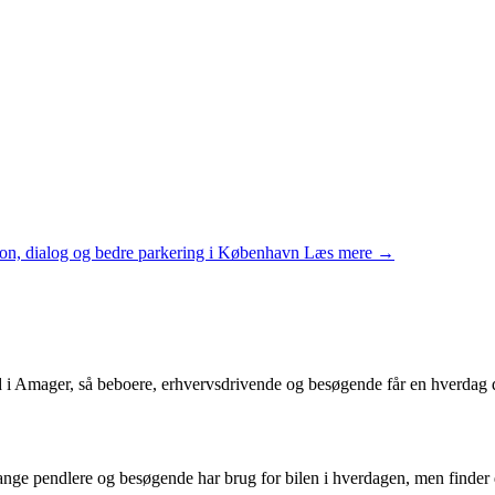
n, dialog og bedre parkering i København
Læs mere →
 i Amager, så beboere, erhvervsdrivende og besøgende får en hverdag d
ge pendlere og besøgende har brug for bilen i hverdagen, men finder d