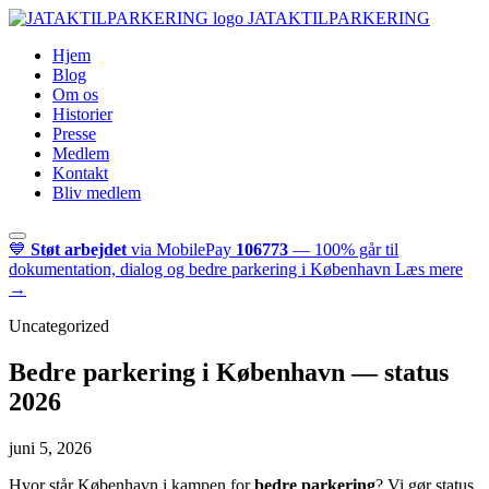
JATAKTILPARKERING
Hjem
Blog
Om os
Historier
Presse
Medlem
Kontakt
Bliv medlem
💙
Støt arbejdet
via MobilePay
106773
— 100% går til
dokumentation, dialog og bedre parkering i København
Læs mere
→
Uncategorized
Bedre parkering i København — status
2026
juni 5, 2026
Hvor står København i kampen for
bedre parkering
? Vi gør status