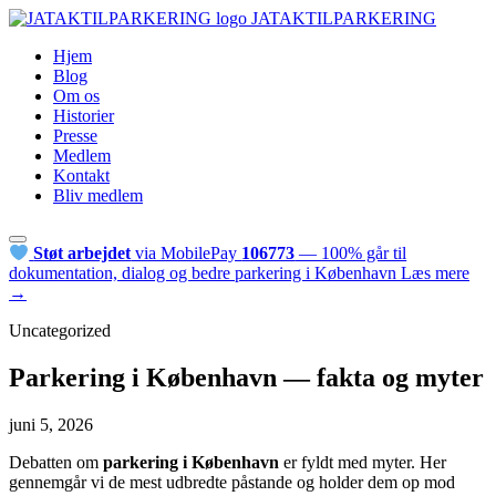
JATAKTILPARKERING
Hjem
Blog
Om os
Historier
Presse
Medlem
Kontakt
Bliv medlem
Støt arbejdet
via MobilePay
106773
— 100% går til
dokumentation, dialog og bedre parkering i København
Læs mere
→
Uncategorized
Parkering i København — fakta og myter
juni 5, 2026
Debatten om
parkering i København
er fyldt med myter. Her
gennemgår vi de mest udbredte påstande og holder dem op mod