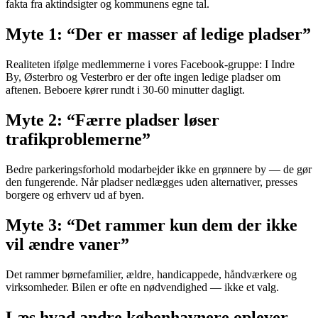
fakta fra aktindsigter og kommunens egne tal.
Myte 1: “Der er masser af ledige pladser”
Realiteten ifølge medlemmerne i vores Facebook-gruppe: I Indre
By, Østerbro og Vesterbro er der ofte ingen ledige pladser om
aftenen. Beboere kører rundt i 30-60 minutter dagligt.
Myte 2: “Færre pladser løser
trafikproblemerne”
Bedre parkeringsforhold modarbejder ikke en grønnere by — de gør
den fungerende. Når pladser nedlægges uden alternativer, presses
borgere og erhverv ud af byen.
Myte 3: “Det rammer kun dem der ikke
vil ændre vaner”
Det rammer børnefamilier, ældre, handicappede, håndværkere og
virksomheder. Bilen er ofte en nødvendighed — ikke et valg.
Læs hvad andre københavnere oplever