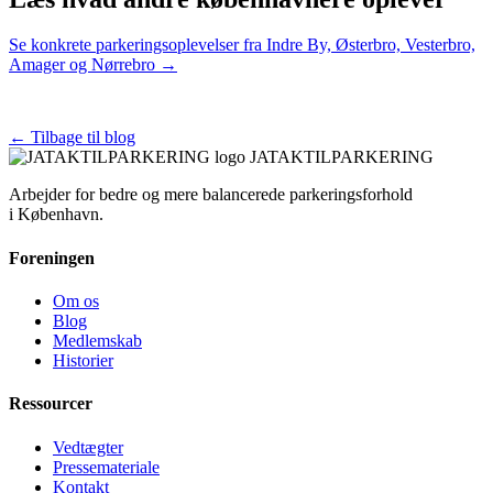
Se konkrete parkeringsoplevelser fra Indre By, Østerbro, Vesterbro,
Amager og Nørrebro →
← Tilbage til blog
JATAKTILPARKERING
Arbejder for bedre og mere balancerede parkeringsforhold
i København.
Foreningen
Om os
Blog
Medlemskab
Historier
Ressourcer
Vedtægter
Pressemateriale
Kontakt