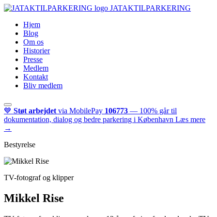
JATAKTILPARKERING
Hjem
Blog
Om os
Historier
Presse
Medlem
Kontakt
Bliv medlem
💙
Støt arbejdet
via MobilePay
106773
— 100% går til
dokumentation, dialog og bedre parkering i København
Læs mere
→
Bestyrelse
TV-fotograf og klipper
Mikkel Rise