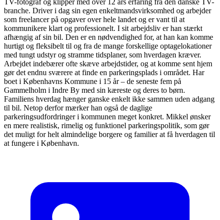
TV-fotograf og klipper med over 12 års erfaring fra den danske TV-
branche. Driver i dag sin egen enkeltmandsvirksomhed og arbejder
som freelancer på opgaver over hele landet og er vant til at
kommunikere klart og professionelt. I sit arbejdsliv er han stærkt
afhængig af sin bil. Den er en nødvendighed for, at han kan komme
hurtigt og fleksibelt til og fra de mange forskellige optagelokationer
med tungt udstyr og stramme tidsplaner, som hverdagen kræver.
Arbejdet indebærer ofte skæve arbejdstider, og at komme sent hjem
gør det endnu sværere at finde en parkeringsplads i området. Har
boet i Københavns Kommune i 15 år – de seneste fem på
Gammelholm i Indre By med sin kæreste og deres to børn.
Familiens hverdag hænger ganske enkelt ikke sammen uden adgang
til bil. Netop derfor mærker han også de daglige
parkeringsudfordringer i kommunen meget konkret. Mikkel ønsker
en mere realistisk, rimelig og funktionel parkeringspolitik, som gør
det muligt for helt almindelige borgere og familier at få hverdagen til
at fungere i København.