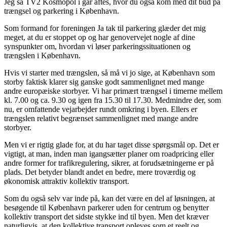
Jeg så TV2 Kosmopol i går aftes, hvor du også kom med dit bud på
trængsel og parkering i København.
Som formand for foreningen Ja tak til parkering glæder det mig
meget, at du er stoppet op og har genovervejet nogle af dine
synspunkter om, hvordan vi løser parkeringssituationen og
trængslen i København.
Hvis vi starter med trængslen, så må vi jo sige, at København som
storby faktisk klarer sig ganske godt sammenlignet med mange
andre europæiske storbyer. Vi har primært trængsel i timerne mellem
kl. 7.00 og ca. 9.30 og igen fra 15.30 til 17.30. Medmindre der, som
nu, er omfattende vejarbejder rundt omkring i byen. Ellers er
trængslen relativt begrænset sammenlignet med mange andre
storbyer.
Men vi er rigtig glade for, at du har taget disse spørgsmål op. Det er
vigtigt, at man, inden man igangsætter planer om roadpricing eller
andre former for trafikregulering, sikrer, at forudsætningerne er på
plads. Det betyder blandt andet en bedre, mere troværdig og
økonomisk attraktiv kollektiv transport.
Som du også selv var inde på, kan det være en del af løsningen, at
besøgende til København parkerer uden for centrum og benytter
kollektiv transport det sidste stykke ind til byen. Men det kræver
naturligvis, at den kollektive transport opleves som et reelt og