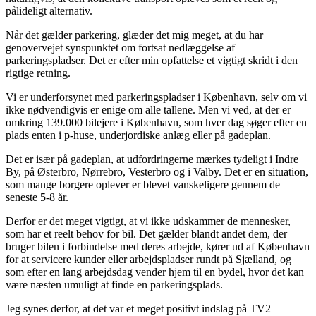
pålideligt alternativ.
Når det gælder parkering, glæder det mig meget, at du har
genovervejet synspunktet om fortsat nedlæggelse af
parkeringspladser. Det er efter min opfattelse et vigtigt skridt i den
rigtige retning.
Vi er underforsynet med parkeringspladser i København, selv om vi
ikke nødvendigvis er enige om alle tallene. Men vi ved, at der er
omkring 139.000 bilejere i København, som hver dag søger efter en
plads enten i p-huse, underjordiske anlæg eller på gadeplan.
Det er især på gadeplan, at udfordringerne mærkes tydeligt i Indre
By, på Østerbro, Nørrebro, Vesterbro og i Valby. Det er en situation,
som mange borgere oplever er blevet vanskeligere gennem de
seneste 5-8 år.
Derfor er det meget vigtigt, at vi ikke udskammer de mennesker,
som har et reelt behov for bil. Det gælder blandt andet dem, der
bruger bilen i forbindelse med deres arbejde, kører ud af København
for at servicere kunder eller arbejdspladser rundt på Sjælland, og
som efter en lang arbejdsdag vender hjem til en bydel, hvor det kan
være næsten umuligt at finde en parkeringsplads.
Jeg synes derfor, at det var et meget positivt indslag på TV2