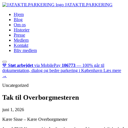
JATAKTILPARKERING
Hjem
Blog
Om os
Historier
Presse
Medlem
Kontakt
Bliv medlem
💙
Støt arbejdet
via MobilePay
106773
— 100% går til
dokumentation, dialog og bedre parkering i København
Læs mere
→
Uncategorized
Tak til Overborgmesteren
juni 1, 2026
Kære Sisse – Kære Overborgmester