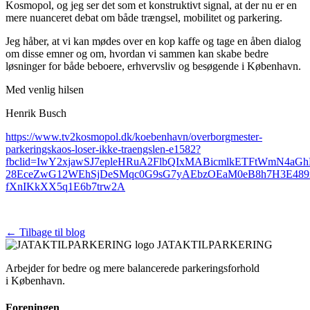
Kosmopol, og jeg ser det som et konstruktivt signal, at der nu er en
mere nuanceret debat om både trængsel, mobilitet og parkering.
Jeg håber, at vi kan mødes over en kop kaffe og tage en åben dialog
om disse emner og om, hvordan vi sammen kan skabe bedre
løsninger for både beboere, erhvervsliv og besøgende i København.
Med venlig hilsen
Henrik Busch
https://www.tv2kosmopol.dk/koebenhavn/overborgmester-
parkeringskaos-loser-ikke-traengslen-e1582?
fbclid=IwY2xjawSJ7epleHRuA2FlbQIxMABicmlkETFtWmN4
28EceZwG12WEhSjDeSMqc0G9sG7yAEbzOEaM0eB8h7H3E489x
fXnIKkXX5q1E6b7trw2A
← Tilbage til blog
JATAKTILPARKERING
Arbejder for bedre og mere balancerede parkeringsforhold
i København.
Foreningen