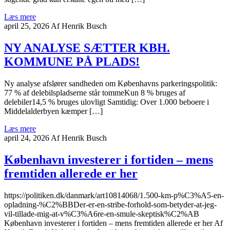
Læs mere
april 25, 2026
Af Henrik Busch
NY ANALYSE SÆTTER KBH.
KOMMUNE PÅ PLADS!
Ny analyse afslører sandheden om Københavns parkeringspolitik:
77 % af delebilspladserne står tommeKun 8 % bruges af
delebiler14,5 % bruges ulovligt Samtidig: Over 1.000 beboere i
Middelalderbyen kæmper […]
Læs mere
april 24, 2026
Af Henrik Busch
København investerer i fortiden – mens
fremtiden allerede er her
https://politiken.dk/danmark/art10814068/1.500-km-p%C3%A5-en-
opladning-%C2%BBDer-er-en-stribe-forhold-som-betyder-at-jeg-
vil-tillade-mig-at-v%C3%A6re-en-smule-skeptisk%C2%AB
København investerer i fortiden – mens fremtiden allerede er her Af