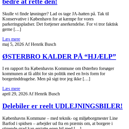
bedre at rette den!
Skulle vi finde løsninger? Lad os tage JA-hatten på. Tak til
Konservative i København for at kæmpe for vores
parkeringspladser. Det fortjener anerkendelse. For vi tror faktisk
gerne […]
Læs mere
maj 5, 2026
Af Henrik Busch
ØSTERBRO KALDER PÅ “HJÆLP”
I en rapport fra Københavns Kommune om Østerbro forsøger
kommunen at få alibi for sin politik med en hvis form for
borgerinddragelse. Men på sigt tror jeg ikke […]
Læs mere
april 29, 2026
Af Henrik Busch
Delebiler er reelt UDLEJNINGSBILER!
Københavns Kommune – med teknik- og miljøborgmester Line
Barfod i spidsen – arbejder ud fra en præmis om, at borgere i
stigende grad kan erstatte egen bil med […]