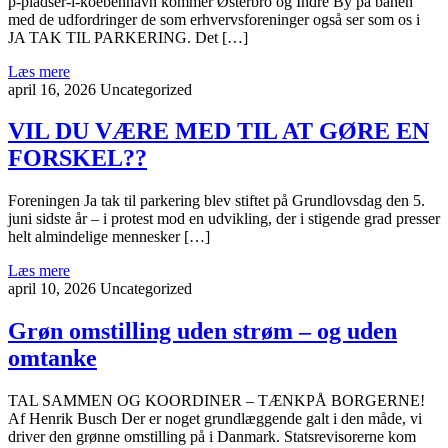
p-pladser-i-koebenhavn kommer Østerbro og Indre By på banen
med de udfordringer de som erhvervsforeninger også ser som os i
JA TAK TIL PARKERING. Det […]
Læs mere
april 16, 2026
Uncategorized
VIL DU VÆRE MED TIL AT GØRE EN
FORSKEL??
Foreningen Ja tak til parkering blev stiftet på Grundlovsdag den 5.
juni sidste år – i protest mod en udvikling, der i stigende grad presser
helt almindelige mennesker […]
Læs mere
april 10, 2026
Uncategorized
Grøn omstilling uden strøm – og uden
omtanke
TAL SAMMEN OG KOORDINER – TÆNKPÅ BORGERNE!
Af Henrik Busch Der er noget grundlæggende galt i den måde, vi
driver den grønne omstilling på i Danmark. Statsrevisorerne kom