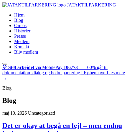
JATAKTILPARKERING
Hjem
Blog
Om os
Historier
Presse
Medlem
Kontakt
Bliv medlem
💙
Støt arbejdet
via MobilePay
106773
— 100% går til
dokumentation, dialog og bedre parkering i København
Læs mere
→
Blog
Blog
maj 10, 2026
Uncategorized
Det er okay at begå en fejl – men endnu