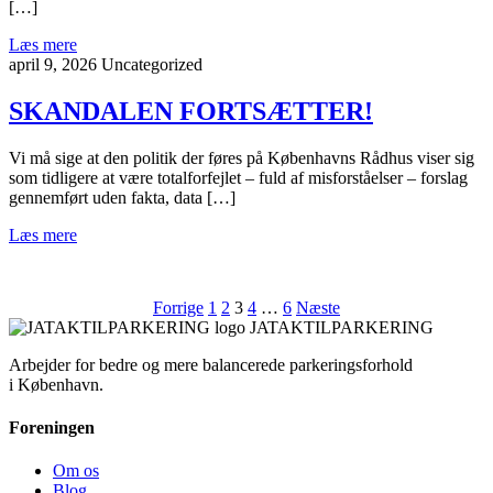
[…]
Læs mere
april 9, 2026
Uncategorized
SKANDALEN FORTSÆTTER!
Vi må sige at den politik der føres på Københavns Rådhus viser sig
som tidligere at være totalforfejlet – fuld af misforståelser – forslag
gennemført uden fakta, data […]
Læs mere
Indlægsinddeling
Forrige
1
2
3
4
…
6
Næste
JATAKTILPARKERING
Arbejder for bedre og mere balancerede parkeringsforhold
i København.
Foreningen
Om os
Blog