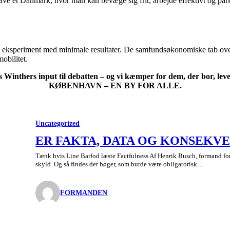
al have et Danmark, hvor man kan bevæge sig frit, arbejde effektivt og p
rt eksperiment med minimale resultater. De samfundsøkonomiske tab ove
obilitet.
s Winthers input til debatten – og vi kæmper for dem, der bor, lev
KØBENHAVN – EN BY FOR ALLE.
Uncategorized
ER FAKTA, DATA OG KONSEKVE
Tænk hvis Line Barfod læste Factfulness Af Henrik Busch, formand for 
skyld. Og så findes der bøger, som burde være obligatorisk…
FORMANDEN