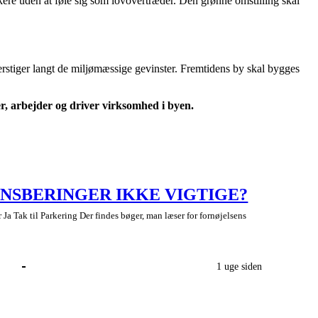
arkere uden at føle sig som lovovertræder. Den grønne omstilling skal
rstiger langt de miljømæssige gevinster. Fremtidens by skal bygges
er, arbejder og driver virksomhed i byen.
NSBERINGER IKKE VIGTIGE?
Ja Tak til Parkering Der findes bøger, man læser for fornøjelsens
1 uge siden