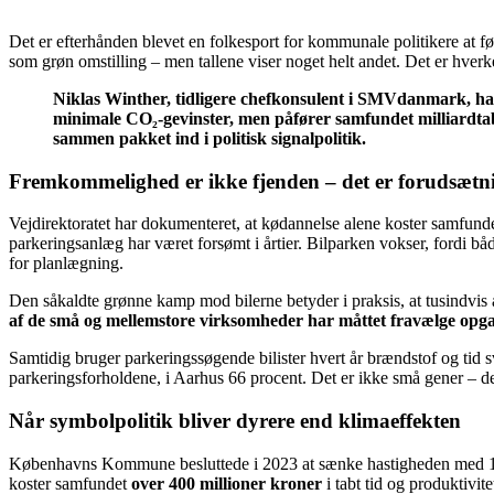
Det er efterhånden blevet en folkesport for kommunale politikere at før
som grøn omstilling – men tallene viser noget helt andet. Det er hverke
Niklas Winther, tidligere chefkonsulent i SMVdanmark, har
minimale CO₂-gevinster, men påfører samfundet milliardta
sammen pakket ind i politisk signalpolitik.
Fremkommelighed er ikke fjenden – det er forudsætn
Vejdirektoratet har dokumenteret, at kødannelse alene koster samfunde
parkeringsanlæg har været forsømt i årtier. Bilparken vokser, fordi b
for planlægning.
Den såkaldte grønne kamp mod bilerne betyder i praksis, at tusindvis
af de små og mellemstore virksomheder har måttet fravælge opg
Samtidig bruger parkeringssøgende bilister hvert år brændstof og tid s
parkeringsforholdene, i Aarhus 66 procent. Det er ikke små gener – de
Når symbolpolitik bliver dyrere end klimaeffekten
Københavns Kommune besluttede i 2023 at sænke hastigheden med 10 ki
koster samfundet
over 400 millioner kroner
i tabt tid og produktivit