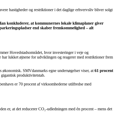
vere hastigheder og restriktioner i det daglige erhvervsliv bliver solgt
. Han konkluderer, at kommunernes lokale klimaplaner giver
r parkeringspladser end skaber fremkommelighed – alt
rammer Hovedstadsområdet, hvor investeringer i veje og
e har lukket øjnene for udviklingen og reagerer med restriktioner frem
resses økonomisk. SMVdanmarks egne undersøgelser viser, at
61 procent
 gigantisk produktivitetstab.
København er 70 procent af virksomhederne utilfredse med
eden er, at det reducerer CO₂-udledningen med én procent – mens det