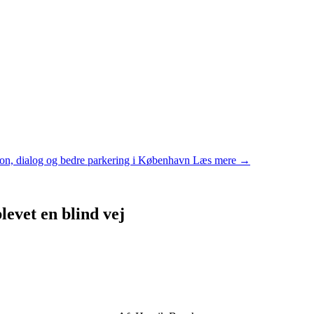
n, dialog og bedre parkering i København
Læs mere →
evet en blind vej