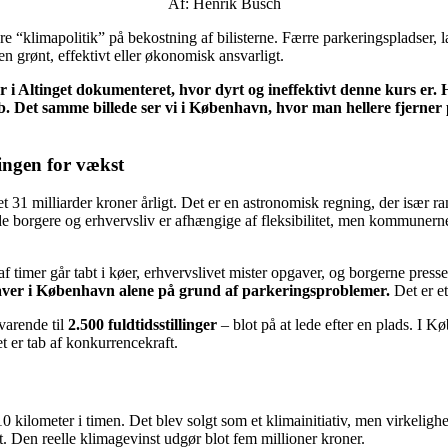
Af: Henrik Busch
e “klimapolitik” på bekostning af bilisterne. Færre parkeringspladser, la
n grønt, effektivt eller økonomisk ansvarligt.
 i Altinget dokumenteret, hvor dyrt og ineffektivt denne kurs er
b. Det samme billede ser vi i København, hvor man hellere fjerne
ingen for vækst
t 31 milliarder kroner årligt. Det er en astronomisk regning, der især 
åde borgere og erhvervsliv er afhængige af fleksibilitet, men kommunern
 af timer går tabt i køer, erhvervslivet mister opgaver, og borgerne p
aver i København alene på grund af parkeringsproblemer.
Det er et
varende til
2.500 fuldtidsstillinger
– blot på at lede efter en plads. I 
t er tab af konkurrencekraft.
lometer i timen. Det blev solgt som et klimainitiativ, men virkeligh
et. Den reelle klimagevinst udgør blot fem millioner kroner.