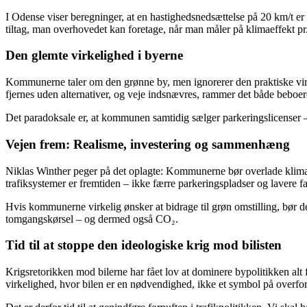
I Odense viser beregninger, at en hastighedsnedsættelse på 20 km/t er
tiltag, man overhovedet kan foretage, når man måler på klimaeffekt pr
Den glemte virkelighed i byerne
Kommunerne taler om den grønne by, men ignorerer den praktiske virk
fjernes uden alternativer, og veje indsnævres, rammer det både beboe
Det paradoksale er, at kommunen samtidig sælger parkeringslicenser – 
Vejen frem: Realisme, investering og sammenhæng
Niklas Winther peger på det oplagte: Kommunerne bør overlade klimapoli
trafiksystemer er fremtiden – ikke færre parkeringspladser og lavere fa
Hvis kommunerne virkelig ønsker at bidrage til grøn omstilling, bør de
tomgangskørsel – og dermed også CO₂.
Tid til at stoppe den ideologiske krig mod bilisten
Krigsretorikken mod bilerne har fået lov at dominere bypolitikken alt f
virkelighed, hvor bilen er en nødvendighed, ikke et symbol på overfo