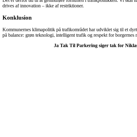
Det er derfor tid til at genindføre fornuften i trafikpolitikken. Vi sk
drives af innovation – ikke af restriktioner.
Konklusion
Kommunernes klimapolitik på trafikområdet har udviklet sig til et dy
på balance: grøn teknologi, intelligent trafik og respekt for borgernes m
Ja Tak Til Parkering siger tak for Nikla