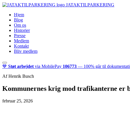
JATAKTILPARKERING
Hjem
Blog
Om os
Historier
Presse
Medlem
Kontakt
Bliv medlem
💙
Støt arbejdet
via MobilePay
106773
— 100% går til dokumentatio
Af Henrik Busch
Kommunernes krig mod trafikanterne er bl
februar 25, 2026