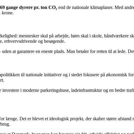
69 gange dyrere pr. ton CO₂
end de nationale klimaplaner. Med andre
. krone.
elighed: mennesker skal på arbejde, børn skal i skole, håndværkere ska
re, erhvervsdrivende og besøgende.
uden at garantere en eneste plads. Man betaler for retten til at lede. 
tikken til nationale initiativer og i stedet fokusere på økonomisk forsv
rt.
 investere i moderne parkeringshuse, ladeinfrastruktur og en bedre traf
or længe. Det er blevet et ideologisk projekt, der skaber større afstand 
rbrug.